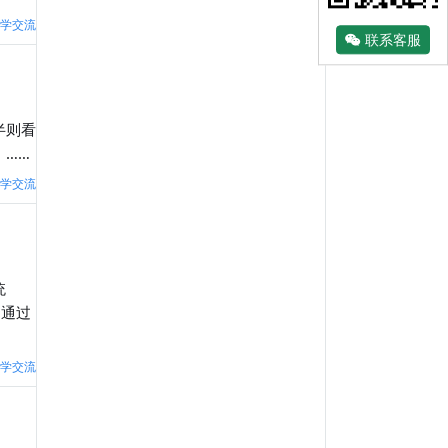
学交流
联系客服
半则看
。……
学交流
统
，通过
学交流