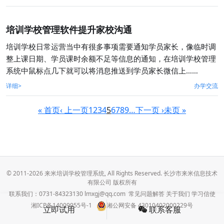
培训学校管理软件提升家校沟通
培训学校日常运营当中有很多事项需要通知学员家长，像临时调
整上课日期、学员课时余额不足等信息的通知，在培训学校管理
系统中鼠标点几下就可以将消息推送到学员家长微信上……
详细>
办学交流
« 首页
‹ 上一页
1
2
3
4
5
6
7
8
9
…
下一页 ›
未页 »
© 2011-2026 来米培训学校管理系统, All Rights Reserved. 长沙市来米信息技术
有限公司 版权所有
联系我们：0731-84323130 lmxgj@qq.com
常见问题解答
关于我们
学习信使
湘ICP备14009955号-1
湘公网安备 43010402000229号
立即试用
联系客服