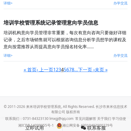
详细>
办学交流
培训学校管理系统记录管理意向学员信息
培训机构意向学员管理非常重要，每次有意向咨询只要做好详细
记录，之后市场销售就可以根据咨询信息分析学员想学的课程及
意向按需推荐从而提高意向学员报名转化率……
详细>
办学交流
« 首页
‹ 上一页
1
2
3
4
5
6
7
8
…
下一页 ›
未页 »
© 2011-2026 来米培训学校管理系统, All Rights Reserved. 长沙市来米信息技术
有限公司 版权所有
联系我们：0731-84323130 lmxgj@qq.com
常见问题解答
关于我们
学习信使
湘ICP备14009955号-1
湘公网安备 43010402000229号
立即试用
联系客服